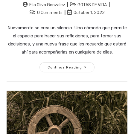
Post
Post
Elia Oliva Gonzalez
GOTAS DE VIDA
author:
category:
Post
Post
0 Comments
October 1, 2022
comments:
last
modified:
Nuevamente se crea un silencio. Uno cómodo que permite
el espacio para hacer sus reflexiones, para tomar sus
decisiones, y una nueva frase que les recuerde que estaré
ahí para acompañarlas en cualquiera de ellas.
LA
Continue Reading
GUERRA
DEL
TIEMPO