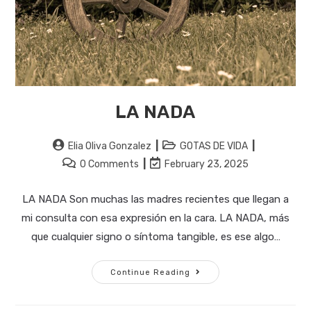
LA NADA
Post
Post
Elia Oliva Gonzalez
GOTAS DE VIDA
author:
category:
Post
Post
0 Comments
February 23, 2025
comments:
last
modified:
LA NADA Son muchas las madres recientes que llegan a
mi consulta con esa expresión en la cara. LA NADA, más
que cualquier signo o síntoma tangible, es ese algo…
LA
Continue Reading
NADA