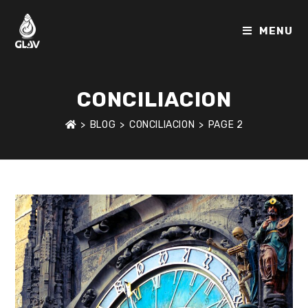
Skip
to
MENU
content
CONCILIACION
>
BLOG
>
CONCILIACION
>
PAGE 2