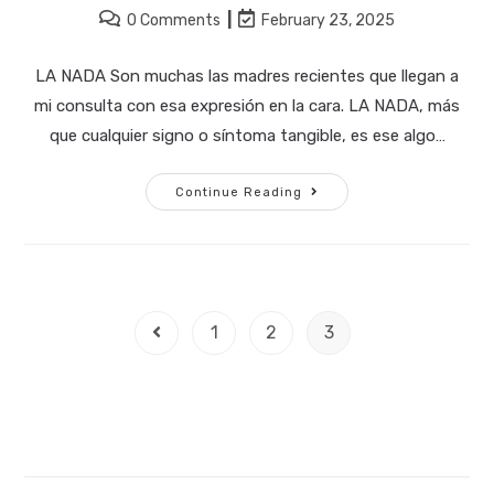
author:
category:
Post
Post
0 Comments
February 23, 2025
comments:
last
modified:
LA NADA Son muchas las madres recientes que llegan a
mi consulta con esa expresión en la cara. LA NADA, más
que cualquier signo o síntoma tangible, es ese algo…
LA
Continue Reading
NADA
1
2
3
Go to the previous page