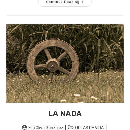
LA
Continue Reading
GUERRA
DEL
TIEMPO
LA NADA
Post
Post
Elia Oliva Gonzalez
GOTAS DE VIDA