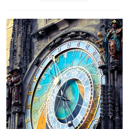
MATERNA
ES
MÁS
QUE
LECHE