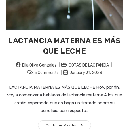
LACTANCIA MATERNA ES MÁS
QUE LECHE
Post
Post
Elia Oliva Gonzalez
GOTAS DE LACTANCIA
author:
category:
Post
Post
5 Comments
January 31, 2023
comments:
last
modified:
LACTANCIA MATERNA ES MÁS QUE LECHE Hoy, por fin,
voy a comenzar a hablaros de lactancia materna.A los que
estáis esperando que os haga un tratado sobre su
beneficio con respecto…
LACTANCIA
Continue Reading